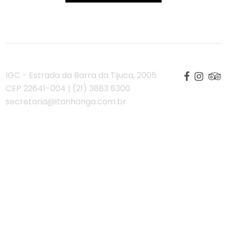
IGC - Estrada da Barra da Tijuca, 2005
CEP 22641-004 | (21) 3883 8300
secretaria@itanhanga.com.br